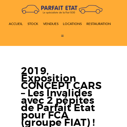
ACCUEIL
STOCK
ACCUEIL
STOCK
VENDUES
LOCATIONS
RESTAURATION
VENDUES
LOCATIONS
RESTAURATION
ACTUALITÉS
CONTACT
2019,
Exposition
CONCEPT CARS
– Les Invalides
avec 2 pépites
de Parfait Etat
pour FCA
(groupe FIAT) !