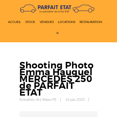
ACCUEIL
STOCK
ACCUEIL
STOCK
VENDUES
LOCATIONS
RESTAURATION
VENDUES
LOCATIONS
RESTAURATION
ACTUALITÉS
CONTACT
Shooting Photo
Emma Hauguel
MERCEDES 250
de PARFAIT
ETAT
Actualités
,
Art
,
Menu-PE
16 juin 2020