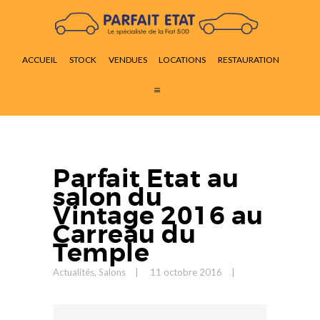
ACCUEIL
STOCK
ACCUEIL
STOCK
VENDUES
LOCATIONS
RESTAURATION
VENDUES
LOCATIONS
RESTAURATION
ACTUALITÉS
CONTACT
Parfait Etat au
salon du
Vintage 2016 au
Carreau du
Temple
Actualités
,
Salons
11 octobre 2016