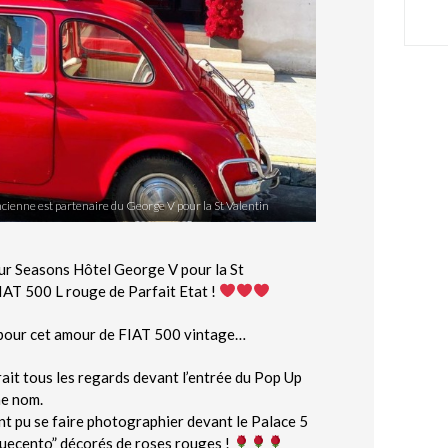
ancienne est partenaire du George V pour la St Valentin
our Seasons Hôtel George V pour la St
IAT 500 L rouge de Parfait Etat !
pour cet amour de FIAT 500 vintage…
ait tous les regards devant l’entrée du Pop Up
me nom.
ont pu se faire photographier devant le Palace 5
inquecento” décorés de roses rouges !