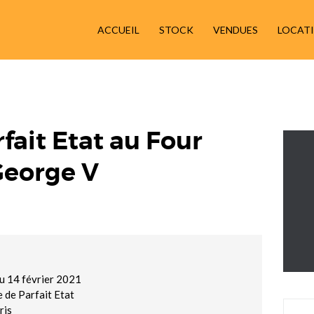
ACCUEIL
ACCUEIL
STOCK
VENDUES
LOCAT
STOCK
VENDUES
LOCATIONS
rfait Etat au Four
George V
RESTAURATION
ACTUALITÉS
CONTACT
u 14 février 2021
 de Parfait Etat
ris