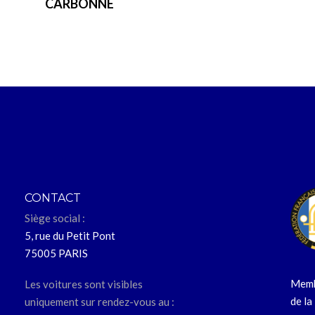
CARBONNE
CONTACT
Siège social :
5, rue du Petit Pont
75005 PARIS
Memb
Les voitures sont visibles
de la
uniquement sur rendez-vous au :