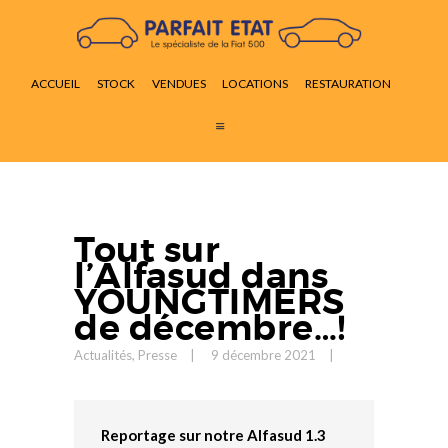
ACCUEIL
STOCK
ACCUEIL
STOCK
VENDUES
LOCATIONS
RESTAURATION
VENDUES
LOCATIONS
RESTAURATION
ACTUALITÉS
CONTACT
Tout sur
l’Alfasud dans
YOUNGTIMERS
de décembre…!
Actualités
,
Presse
9 décembre 2021
Reportage sur notre Alfasud 1.3